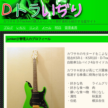
カワサキ D-Trackerの購入からいぢり倒す過程を紹介する盆サイト
ブログ
いぢり
リンク
メール
RSS
管理者用
junker@管理人のプロフィール
カワサキのモタードをこよな
現在KSR-1・KSR110・D-Tra
自動車1台バイク4台サイドカ
カワサキ好きが高じて川重株
低迷する株価に樹海が迫る今
・好きな色 ライムグリ
・好きな食べ物 肉
・嫌いな食べ物 特になし
・属性 秋葉原
・住処 横浜在住