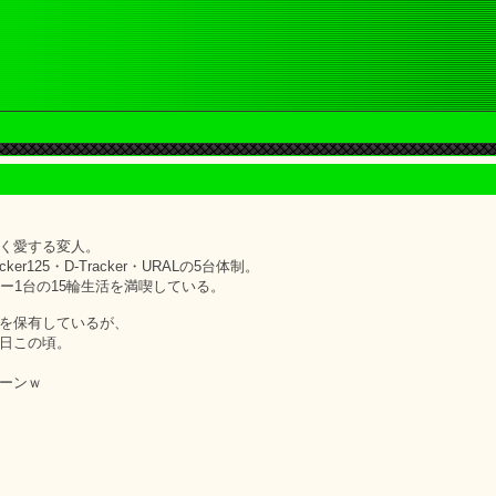
く愛する変人。
cker125・D-Tracker・URALの5台体制。
ー1台の15輪生活を満喫している。
を保有しているが、
日この頃。
ーンｗ