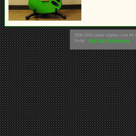
2006-2016 junker sylphys.com All r
Script :
Web Diary Professional