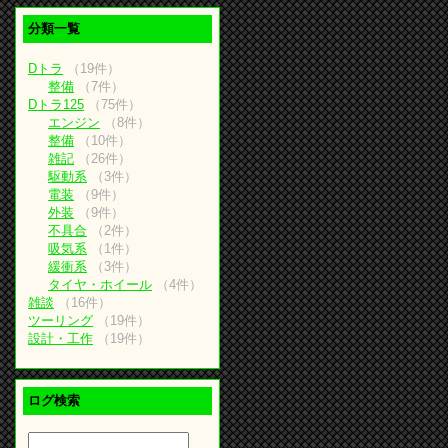
分類一覧
Dトラ
（19件）
整備
（7件）
Dトラ125
（75件）
エンジン
（8件）
整備
（10件）
雑記
（26件）
駆動系
（3件）
電装
（9件）
外装
（9件）
不具合
（2件）
吸気系
（1件）
緩衝系
（3件）
タイヤ・ホイール
（4件）
雑談
（16件）
ツーリング
（19件）
設計・工作
（19件）
ログ検索