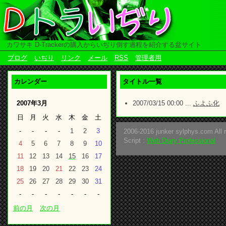
カワサキ D-Trackerの購入からいぢり倒す過程を紹介する盆サイト
ブログ
いぢり
リンク
メール
RSS
管理者用
カレンダー
タイトル一覧
2007年3月
2007/03/15 00:00 ...
ふよふ化
日
月
火
水
木
金
土
-
-
-
-
1
2
3
2006-2016 junker sylphys.com All r
Script :
Web Diary Professional
4
5
6
7
8
9
10
11
12
13
14
15
16
17
18
19
20
21
22
23
24
25
26
27
28
29
30
31
-
-
-
-
-
-
-
前の月
次の月