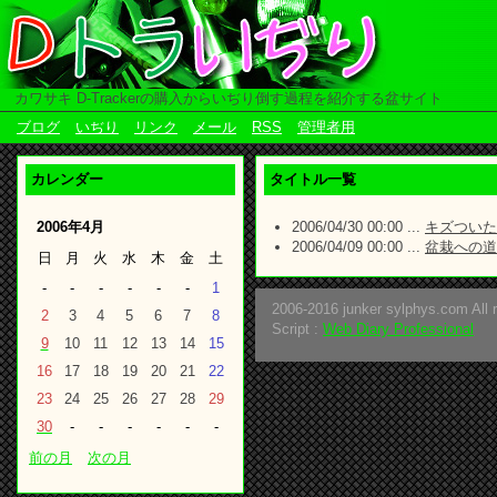
カワサキ D-Trackerの購入からいぢり倒す過程を紹介する盆サイト
ブログ
いぢり
リンク
メール
RSS
管理者用
カレンダー
タイトル一覧
2006年4月
2006/04/30 00:00 ...
キズついた
2006/04/09 00:00 ...
盆栽への道
日
月
火
水
木
金
土
-
-
-
-
-
-
1
2006-2016 junker sylphys.com All r
2
3
4
5
6
7
8
Script :
Web Diary Professional
9
10
11
12
13
14
15
16
17
18
19
20
21
22
23
24
25
26
27
28
29
30
-
-
-
-
-
-
前の月
次の月