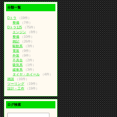
分類一覧
Dトラ
（19件）
整備
（7件）
Dトラ125
（75件）
エンジン
（8件）
整備
（10件）
雑記
（26件）
駆動系
（3件）
電装
（9件）
外装
（9件）
不具合
（2件）
吸気系
（1件）
緩衝系
（3件）
タイヤ・ホイール
（4件）
雑談
（16件）
ツーリング
（19件）
設計・工作
（19件）
ログ検索