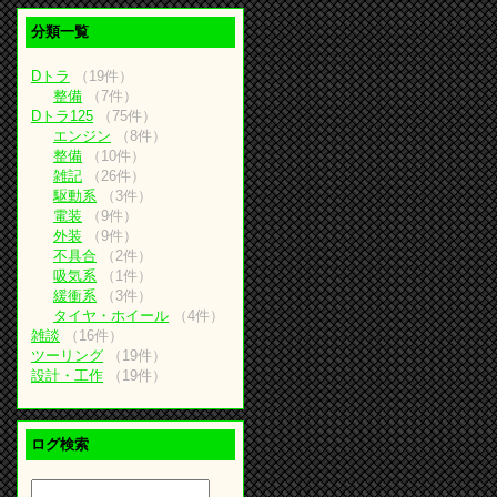
分類一覧
Dトラ
（19件）
整備
（7件）
Dトラ125
（75件）
エンジン
（8件）
整備
（10件）
雑記
（26件）
駆動系
（3件）
電装
（9件）
外装
（9件）
不具合
（2件）
吸気系
（1件）
緩衝系
（3件）
タイヤ・ホイール
（4件）
雑談
（16件）
ツーリング
（19件）
設計・工作
（19件）
ログ検索