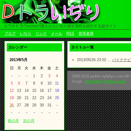
カワサキ D-Trackerの購入からいぢり倒す過程を紹介する盆サイト
ブログ
いぢり
リンク
メール
RSS
管理者用
カレンダー
タイトル一覧
2013年5月
2013/05/26 23:02 ...
バイクナビ
日
月
火
水
木
金
土
-
-
-
1
2
3
4
2006-2016 junker sylphys.com All r
Script :
Web Diary Professional
5
6
7
8
9
10
11
12
13
14
15
16
17
18
19
20
21
22
23
24
25
26
27
28
29
30
31
-
-
-
-
-
-
-
-
前の月
次の月